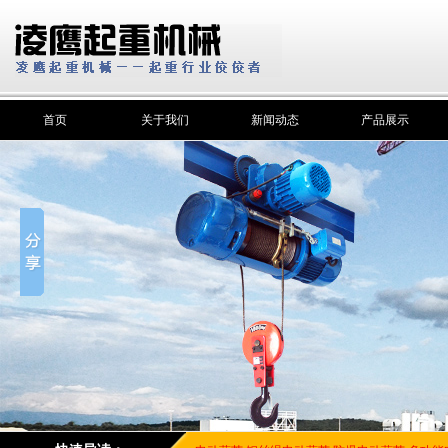
首页
关于我们
新闻动态
产品展示