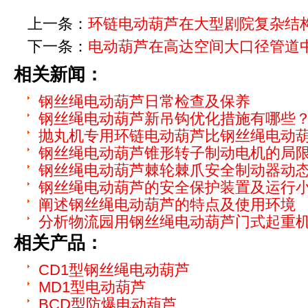
上一条：
环链电动葫芦在大型剧院复杂结
下一条：
电动葫芦在高达空间大口径管道
相关新闻：
钢丝绳电动葫芦日常检查及保养
钢丝绳电动葫芦新吊钩优化措施有哪些
抛丸机专用环链电动葫芦比钢丝绳电动
钢丝绳电动葫芦锥形转子制动电机的局
钢丝绳电动葫芦棘轮棘爪安全制动器动
钢丝绳电动葫芦的安全保护装置及运行
阐述钢丝绳电动葫芦的特点及使用环境
分析物流园用钢丝绳电动葫芦门式起重
相关产品：
CD1型钢丝绳电动葫芦
MD1型电动葫芦
BCD型防爆电动葫芦