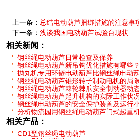
上一条：
总结电动葫芦捆绑措施的注意事
下一条：
浅谈我国电动葫芦试验台现状
相关新闻：
钢丝绳电动葫芦日常检查及保养
钢丝绳电动葫芦新吊钩优化措施有哪些
抛丸机专用环链电动葫芦比钢丝绳电动
钢丝绳电动葫芦锥形转子制动电机的局
钢丝绳电动葫芦棘轮棘爪安全制动器动
钢丝绳电动葫芦起升机构的实际工作状
钢丝绳电动葫芦的安全保护装置及运行
分析物流园用钢丝绳电动葫芦门式起重
相关产品：
CD1型钢丝绳电动葫芦