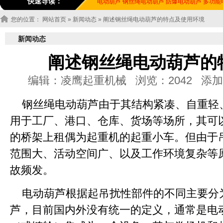
快速导读：
电动葫芦
钢丝绳电动葫芦
防爆电动葫芦
多功能
您的位置：
网站首页
»
新闻动态
» 阐述钢丝绳电动葫芦的特点及使用环境
新闻动态
阐述钢丝绳电动葫芦的
编辑：凌鹰起重机械 浏览：2042 添加时间：20
钢丝绳电动葫芦由于其结构紧凑、自重轻
用于工厂、港口、仓库、货场等场所，其可
的桥架上租偶为起重机的起重小车。但由于
范围大、活动空间广、以及工作环境复杂等
故频发。
电动葫芦根据起吊扰性部件的不同主要分
芦，目前国内外没有统一的定义，通常是电