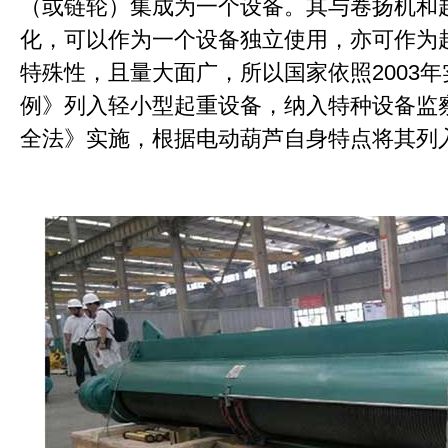
（或链轮）集成为一个设备。其与卷扬机和
化，可以作为一个设备独立使用，亦可作为
特殊性，且量大面广，所以国家依照2003
例》列入轻小型起重设备，纳入特种设备监察
全法》实施，根据电动葫芦自身特点将其列