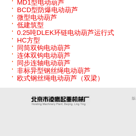
MD1型电动葫芦
BCD型防爆电动葫芦
微型电动葫芦
低建筑型
0.25吨DLEK环链电动葫芦运行式
HC方型
同筒双钩电动葫芦
连体双钩电动葫芦
同步连轴电动葫芦
非标异型钢丝绳电动葫芦
欧式钢丝绳电动葫芦（双梁）
版