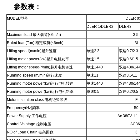
参数表：
MODEL型号
DLER 0
DLER 1/DLER2
DLER3
Maximum load 最大载荷(≤6m/h)
3.5t
Rated load(Ton) 额定载荷(≤6m/h)
3t
Lifting speed(m/min)起升速度
单速2.3
双速0.7/2.3
Lifting motor power(kw)起升电机功率
单速1.5
双速0.6/1.5
Lifting motor speed(r/min)起升电机转速
单速1440
双速430/14
Running speed (m/min)运行速度
单速11
双速3.6/11
Running motor power(kw)运行电机转速
单速1440
双速430/14
Running motor power(kw)运行电机功率
单速0.5
双速0.2/0.5
Motor insulation class 电机绝缘等级
F
Frequency(Hz)频率
50
Power Supply 工作电压
Ac 380V L1
Control Volatage 控制电压
AC3
NO.of Load Chain 链条回数
3