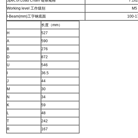
Spec.of Load Chain 链条规格
7.1x
Working level 工作级别
M5
I-Beam(mm)工字钢底面
100-1
长度（mm）
H
527
A
590
B
276
D
872
U
546
I
36.5
J
44
M
30
N
34
K
59
L
48
T
242
R
167