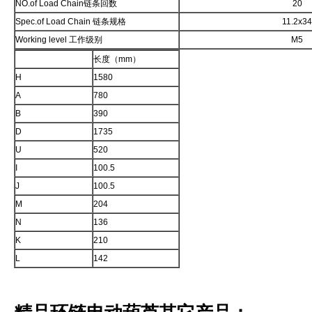
NO.of Load Chain链条回数
20
Spec.of Load Chain 链条规格
11.2x3
Working level 工作级别
M5
长度（mm）
H
1580
A
780
B
390
D
1735
U
520
I
100.5
J
100.5
M
204
N
136
K
210
L
142