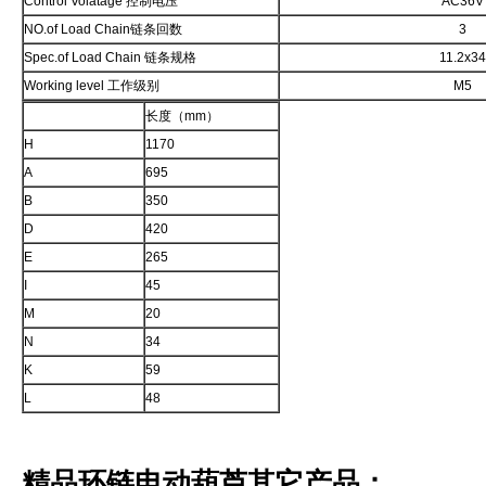
Control Volatage 控制电压
AC36V
NO.of Load Chain链条回数
3
Spec.of Load Chain 链条规格
11.2x3
Working level 工作级别
M5
长度（mm）
H
1170
A
695
B
350
D
420
E
265
I
45
M
20
N
34
K
59
L
48
精品环链电动葫芦
其它产品：